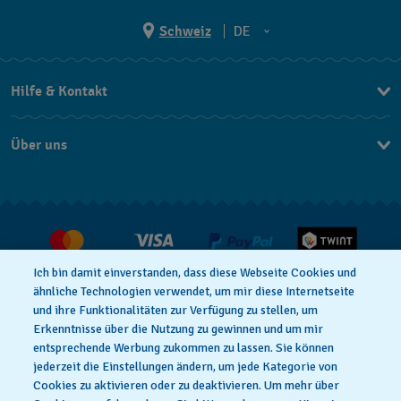
Schweiz
DE
EN
Hilfe & Kontakt
DE
Kontakt Online Shop
IT
Über uns
FAQ
FR
Press
Lieferung
Jobs
Rückgaberecht
Verkaufs- und Lieferbedingungen
Ich bin damit einverstanden, dass diese Webseite Cookies und
Vertrag widerrufen
ähnliche Technologien verwendet, um mir diese Internetseite
und ihre Funktionalitäten zur Verfügung zu stellen, um
Erkenntnisse über die Nutzung zu gewinnen und um mir
entsprechende Werbung zukommen zu lassen. Sie können
Datenschutzerklärung
Cookies Hinweis
jederzeit die Einstellungen ändern, um jede Kategorie von
Cookies zu aktivieren oder zu deaktivieren. Um mehr über