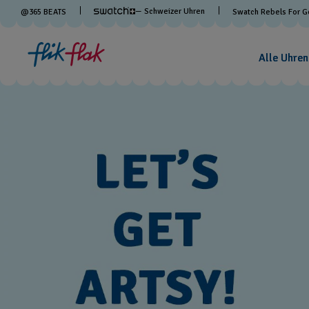
— Schweizer Uhren
@
365
BEATS
Swatch Rebels For 
Alle Uhren