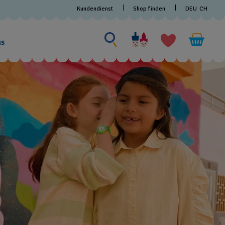
Kundendienst
Shop finden
DEU
CH
Nach etwas suchen
Nach
etwas
ns
suchen