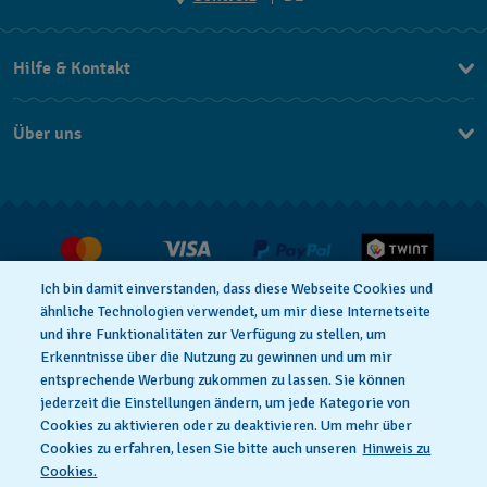
EN
Hilfe & Kontakt
DE
Kontakt Online Shop
IT
Über uns
FAQ
FR
Press
Lieferung
Jobs
Rückgaberecht
Verkaufs- und Lieferbedingungen
Ich bin damit einverstanden, dass diese Webseite Cookies und
Vertrag widerrufen
ähnliche Technologien verwendet, um mir diese Internetseite
und ihre Funktionalitäten zur Verfügung zu stellen, um
Erkenntnisse über die Nutzung zu gewinnen und um mir
entsprechende Werbung zukommen zu lassen. Sie können
Datenschutzerklärung
Cookies Hinweis
jederzeit die Einstellungen ändern, um jede Kategorie von
Cookies zu aktivieren oder zu deaktivieren. Um mehr über
Cookies zu erfahren, lesen Sie bitte auch unseren
Hinweis zu
Nutzungsbedingungen
Impressum
Cookies.