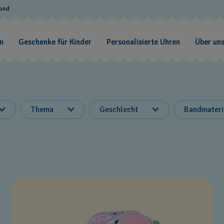
Good
n
Geschenke für Kinder
Personalisierte Uhren
Über un
Thema
Geschlecht
Bandmateri