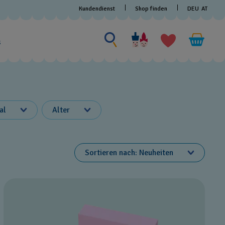
Kundendienst
Shop finden
DEU
AT
Nach etwas suchen
Nach
etwas
s
suchen
al
Alter
Sortieren nach
Neuheiten