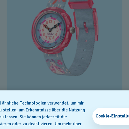
GARDEN FRIENDS
nd ähnliche Technologien verwendet, um mir
zu stellen, um Erkenntnisse über die Nutzung
€ 44,00
Cookie-Einstell
lassen. Sie können jederzeit die
vieren oder zu deaktivieren. Um mehr über