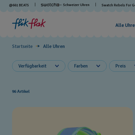
Entdecken
— Schweizer Uhren
@
661
BEATS
Swatch Rebels For 
Alle Uhre
Startseite
Alle Uhren
Verfügbarkeit
Farben
Preis
96 Artikel