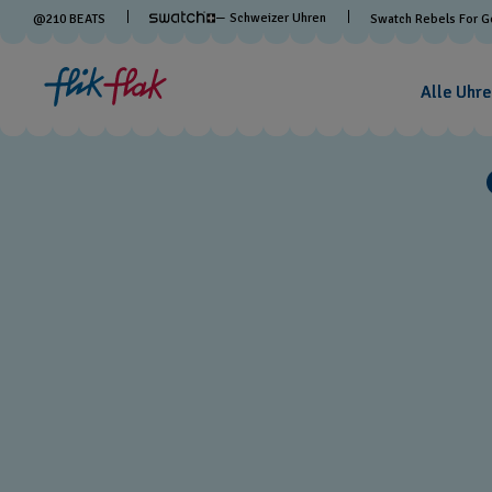
— Schweizer Uhren
@
210
BEATS
Swatch Rebels For 
Alle Uhre