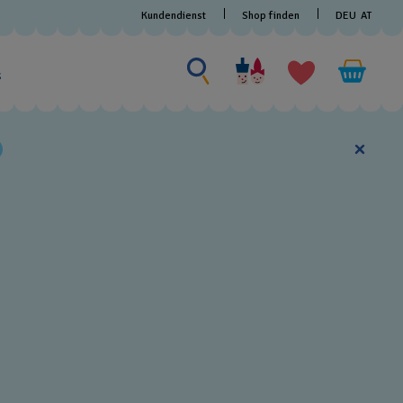
Kundendienst
Shop finden
DEU
AT
Nach etwas suchen
Nach
etwas
s
suchen