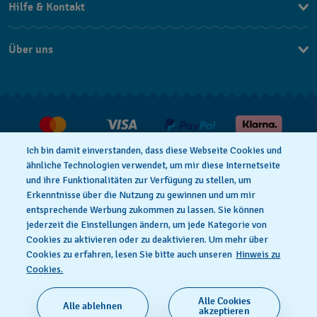
Hilfe & Kontakt
Kontakt
Über uns
FAQ
Press
Lieferung
Jobs
Rückgaberecht
Verkaufs- & Lieferbedingungen
Ich bin damit einverstanden, dass diese Webseite Cookies und
Vertrag widerrufen
ähnliche Technologien verwendet, um mir diese Internetseite
und ihre Funktionalitäten zur Verfügung zu stellen, um
Erkenntnisse über die Nutzung zu gewinnen und um mir
entsprechende Werbung zukommen zu lassen. Sie können
Datenschutzbedingungen
Hinweis Zu Cookies
jederzeit die Einstellungen ändern, um jede Kategorie von
Cookies zu aktivieren oder zu deaktivieren. Um mehr über
Cookies zu erfahren, lesen Sie bitte auch unseren
Hinweis zu
Nutzungsbedingungen
Impressum
Cookies.
Alle Cookies
Alle ablehnen
SWISS MADE
akzeptieren