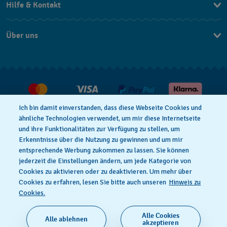
Hilfe & Kontakt
Kontakt
Über uns
FAQ
Press
Lieferung
Jobs
Rückgaberecht
Verkaufs- & Lieferbedingungen
Ich bin damit einverstanden, dass diese Webseite Cookies und
Vertrag widerrufen
ähnliche Technologien verwendet, um mir diese Internetseite
und ihre Funktionalitäten zur Verfügung zu stellen, um
Erkenntnisse über die Nutzung zu gewinnen und um mir
entsprechende Werbung zukommen zu lassen. Sie können
Datenschutzbedingungen
Hinweis Zu Cookies
jederzeit die Einstellungen ändern, um jede Kategorie von
Cookies zu aktivieren oder zu deaktivieren. Um mehr über
Cookies zu erfahren, lesen Sie bitte auch unseren
Hinweis zu
Nutzungsbedingungen
Impressum
Cookies.
Alle Cookies
Alle ablehnen
SWISS MADE
akzeptieren