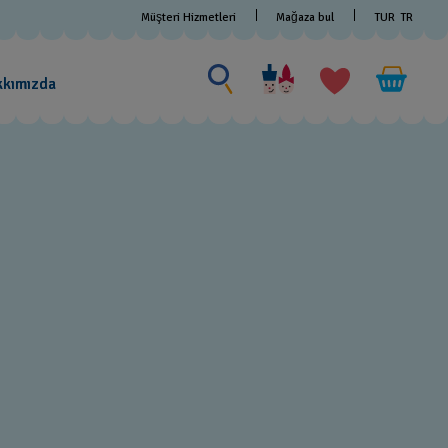
Müşteri Hizmetleri
Mağaza bul
TUR
TR
Bir şey ara
Bir
şey
kkımızda
ara