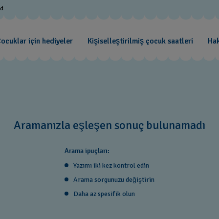
od
ocuklar için hediyeler
Kişiselleştirilmiş çocuk saatleri
Ha
Aramanızla eşleşen sonuç bulunamadı
Arama ipuçları:
Yazımı iki kez kontrol edin
Arama sorgunuzu değiştirin
Daha az spesifik olun