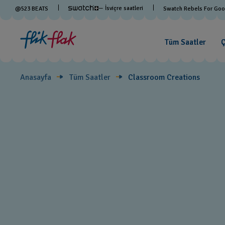
Classroom
— İsviçre saatleri
@
523
BEATS
Swatch Rebels For Go
Creations
Tüm Saatler
Ç
Anasayfa
Tüm Saatler
Classroom Creations