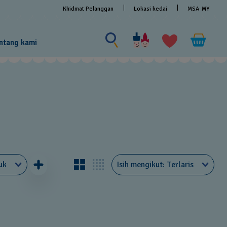
Khidmat Pelanggan
Lokasi kedai
MSA
MY
Cari sesuatu
Cari
sesuatu
ntang kami
uk
Isih mengikut
Terlaris