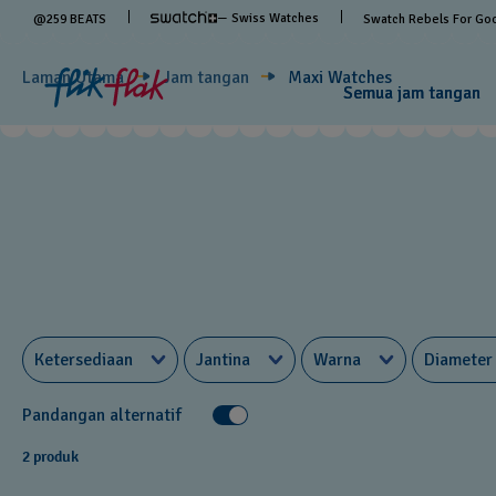
— Swiss Watches
@
259
BEATS
Swatch Rebels For Go
Laman Utama
Jam tangan
Maxi Watches
Semua jam tangan
Ketersediaan
Jantina
Warna
Diameter
Pandangan alternatif
2 produk