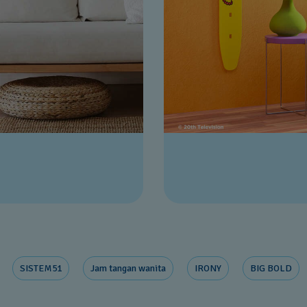
SISTEM51
Jam tangan wanita
IRONY
BIG BOLD