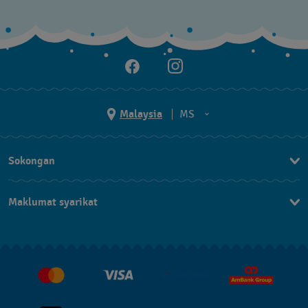
Malaysia
MS
EN
Sokongan
MS
Hubungi Kami
Maklumat syarikat
Soalan Lazim
Penerbitan
Penghantaran dan Pemulangan
Pekerjaan
Syarat Jualan