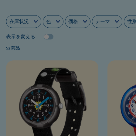
在庫状況
色
価格
テーマ
性
表示を変える
52 商品