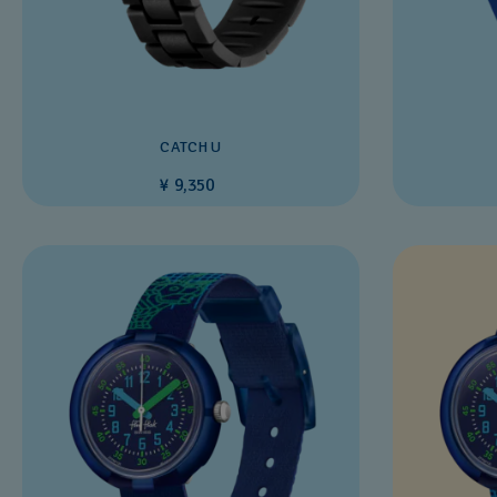
CATCH U
¥ 9,350