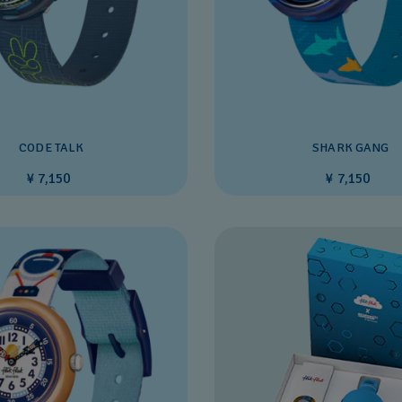
CODE TALK
SHARK GANG
¥ 7,150
¥ 7,150