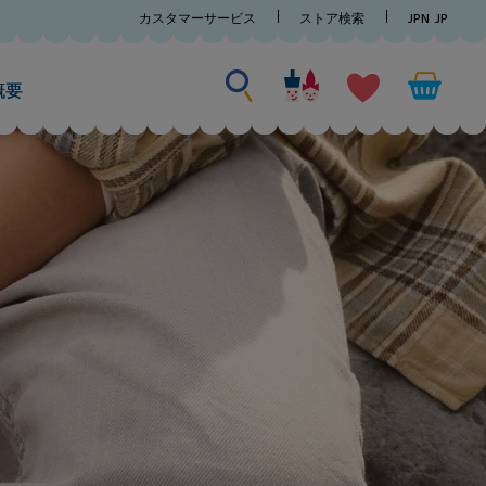
カスタマーサービス
ストア検索
JPN
JP
何かを探す
何
か
概要
を
探
す