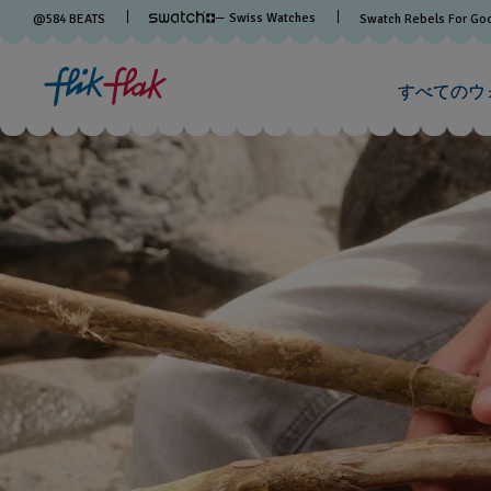
— Swiss Watches
@
584
BEATS
Swatch Rebels For Go
すべてのウ