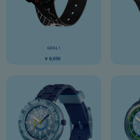
GOAL !
¥ 8,690