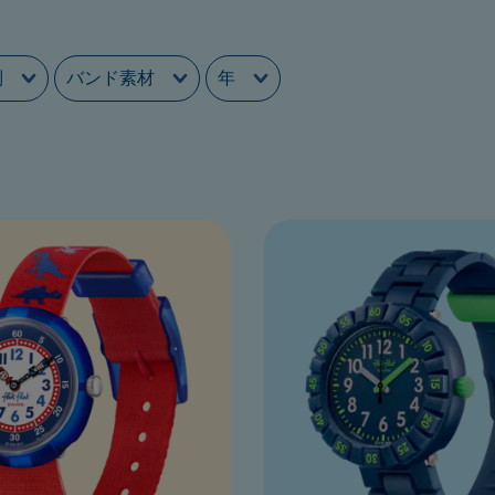
別
バンド素材
年