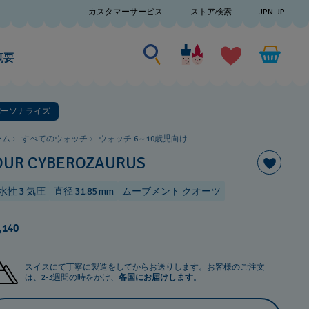
カスタマーサービス
ストア検索
JPN
JP
何かを探す
何
か
概要
を
探
す
パーソナライズ
ーム
すべてのウォッチ
ウォッチ 6～10歳児向け
OUR CYBEROZAURUS
水性 3 気圧
直径 31.85 mm
ムーブメント クオーツ
,140
スイスにて丁寧に製造をしてからお送りします。お客様のご注文
は、2-3週間の時をかけ、
各国にお届けします
。