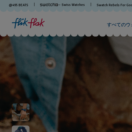
— Swiss Watches
@
495
BEATS
Swatch Rebels For Go
すべてのウ