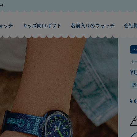
od
ォッチ
キッズ向けギフト
名前入りのウォッチ
会社
ホ
Y
防
¥ 8