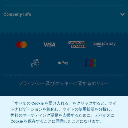
お問い合わせ
Company Info
よくあるご質問
プレスリリース
配送と返品について
Swatchで働く
販売契約条件
プライバシー及びクッキーに関するポリシー
Cookie notice
利用規約
「すべての Cookie を受け入れる」をクリックすると、サイ
トナビゲーションを強化し、サイトの使用状況を分析し、
弊社のマーケティング活動を支援するために、デバイスに
特定商取引に関する法律に基づく表示
Cookie を保存することに同意したことになります。