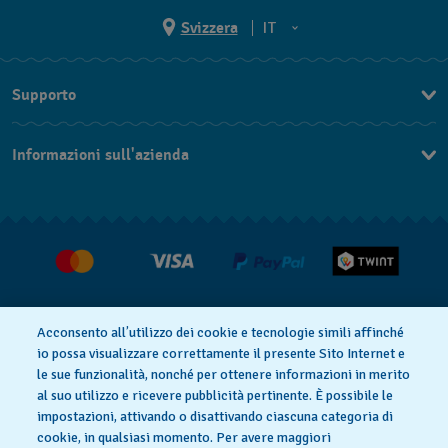
Svizzera
IT
EN
Supporto
DE
Contattaci
IT
Informazioni sull'azienda
FAQ
FR
Stampa
Consegna
Carriera
Restituzione
Condizioni di vendita
Diritto di recesso
Acconsento all’utilizzo dei cookie e tecnologie simili affinché
io possa visualizzare correttamente il presente Sito Internet e
le sue funzionalità, nonché per ottenere informazioni in merito
al suo utilizzo e ricevere pubblicità pertinente. È possibile le
Informativa sulla privacy
Cookies
impostazioni, attivando o disattivando ciascuna categoria di
cookie, in qualsiasi momento. Per avere maggiori