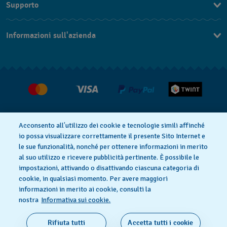
Supporto
DE
Contattaci
IT
Informazioni sull'azienda
FAQ
FR
Stampa
Consegna
Carriera
Restituzione
Condizioni di vendita
Diritto di recesso
Acconsento all’utilizzo dei cookie e tecnologie simili affinché
io possa visualizzare correttamente il presente Sito Internet e
le sue funzionalità, nonché per ottenere informazioni in merito
al suo utilizzo e ricevere pubblicità pertinente. È possibile le
Informativa sulla privacy
Cookies
impostazioni, attivando o disattivando ciascuna categoria di
cookie, in qualsiasi momento. Per avere maggiori
informazioni in merito ai cookie, consulti la
Condizioni di utilizzo
Informazioni legali
nostra
Informativa sui cookie.
SWISS MADE
Rifiuta tutti
Accetta tutti i cookie