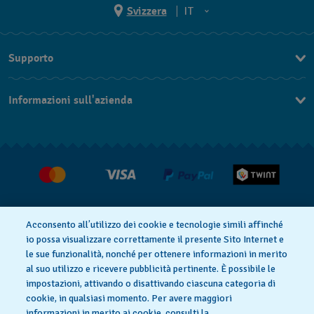
Svizzera
IT
EN
Supporto
DE
Contattaci
IT
Informazioni sull'azienda
FAQ
FR
Stampa
Consegna
Carriera
Restituzione
Condizioni di vendita
Diritto di recesso
Acconsento all’utilizzo dei cookie e tecnologie simili affinché
io possa visualizzare correttamente il presente Sito Internet e
le sue funzionalità, nonché per ottenere informazioni in merito
al suo utilizzo e ricevere pubblicità pertinente. È possibile le
Informativa sulla privacy
Cookies
impostazioni, attivando o disattivando ciascuna categoria di
cookie, in qualsiasi momento. Per avere maggiori
informazioni in merito ai cookie, consulti la