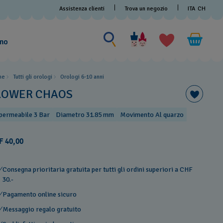
Assistenza clienti
Trova un negozio
ITA
CH
Cerca
Cerca
amo
me
Tutti gli orologi
Orologi 6-10 anni
LOWER CHAOS
permeabile 3 Bar
Diametro 31.85 mm
Movimento Al quarzo
F 40,00
Consegna prioritaria gratuita per tutti gli ordini superiori a CHF
30.-
Pagamento online sicuro
Messaggio regalo gratuito