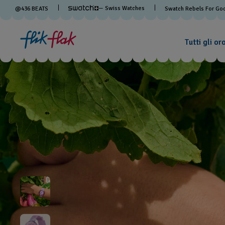
— Swiss Watches
@
436
BEATS
Swatch Rebels For Go
Tutti gli or