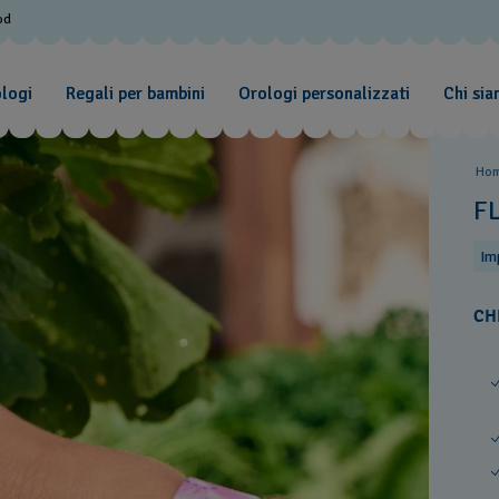
od
ologi
Regali per bambini
Orologi personalizzati
Chi si
Ho
F
Im
CH