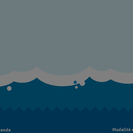
Modalità 
zienda