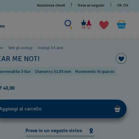
Assistenza clienti
Trova un negozio
ITA
CH
Cerca
Cerca
amo
me
Tutti gli orologi
Orologi 3-5 anni
EAR ME NOT!
permeabile 3 Bar
Diametro 31.85 mm
Movimento Al quarzo
F 40,00
Aggiungi al carrello
Prova in un negozio vicino