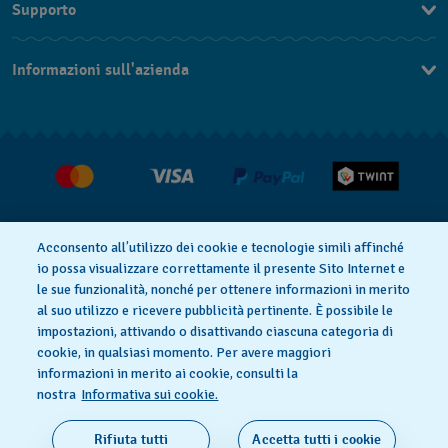
Supporto
DE
Contattaci
IT
Informazioni sull'azienda
FAQ
FR
Stampa
Consegna
Carriera
Restituzione
Condizioni di vendita
Diritto di recesso
Acconsento all’utilizzo dei cookie e tecnologie simili affinché
io possa visualizzare correttamente il presente Sito Internet e
le sue funzionalità, nonché per ottenere informazioni in merito
al suo utilizzo e ricevere pubblicità pertinente. È possibile le
Informativa sulla privacy
Cookies
impostazioni, attivando o disattivando ciascuna categoria di
cookie, in qualsiasi momento. Per avere maggiori
informazioni in merito ai cookie, consulti la
Condizioni di utilizzo
Informazioni legali
nostra
Informativa sui cookie.
SWISS MADE
Rifiuta tutti
Accetta tutti i cookie