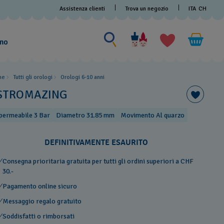
Assistenza clienti
Trova un negozio
ITA
CH
Cerca
Cerca
amo
me
Tutti gli orologi
Orologi 6-10 anni
STROMAZING
permeabile 3 Bar
Diametro 31.85 mm
Movimento Al quarzo
DEFINITIVAMENTE ESAURITO
Consegna prioritaria gratuita per tutti gli ordini superiori a CHF
30.-
Pagamento online sicuro
Messaggio regalo gratuito
Soddisfatti o rimborsati