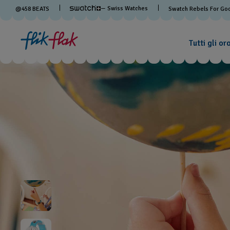
— Swiss Watches
@
458
BEATS
Swatch Rebels For Go
Tutti gli or