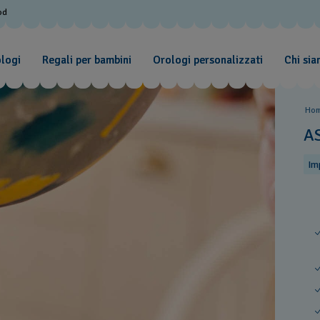
od
ologi
Regali per bambini
Orologi personalizzati
Chi si
Ho
A
Im