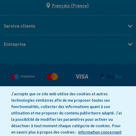
Français (France)
Service clients
Nous contacter
Entreprise
Questions fréquentes
Espace presse
Livraison
Nous rejoindre
Retour
CGV
Droit de rétractation
J’accepte que ce site web utilise des cookies et autres
technologies similaires afin de me proposer toutes ses
fonctionnalités, collecter des informations quant à son
utilisation et me proposer du contenu publicitaire adapté. J’ai
Déclaration de confidentialité
la possibilité de modifier les paramètres pour activer ou
désactiver à tout moment chaque catégorie de cookies. Pour
en savoir plus à propos des cookies :
information concernant