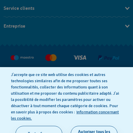
Service clients
Nous contacter
Entreprise
Questions fréquentes
Espace presse
Livraison
Nous rejoindre
Retour
CGV
Droit de rétractation
J’accepte que ce site web utilise des cookies et autres
technologies similaires afin de me proposer toutes ses
fonctionnalités, collecter des informations quant à son
utilisation et me proposer du contenu publicitaire adapté. J’ai
Déclaration de confidentialité
la possibilité de modifier les paramètres pour activer ou
désactiver à tout moment chaque catégorie de cookies. Pour
en savoir plus à propos des cookies :
information concernant
Cookies
Mentions légales
les cookies.
Autoriser tous les