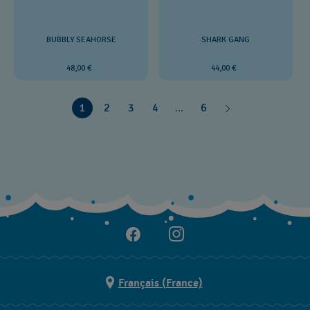
BUBBLY SEAHORSE
SHARK GANG
48,00 €
44,00 €
1
2
3
4
...
6
Français (France)