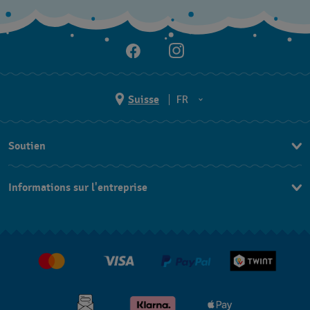
Suisse
FR
EN
Soutien
DE
Nous contacter
IT
Informations sur l'entreprise
FAQ
FR
Presse
Livraison
Jobs
Retours
Conditions de vente
Renoncer au contrat