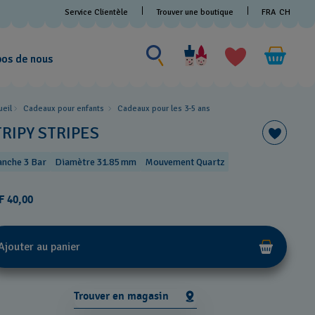
Service Clientèle
Trouver une boutique
FRA
CH
Chercher un produit
Chercher
un
pos de nous
produit
ueil
Cadeaux pour enfants
Cadeaux pour les 3-5 ans
TRIPY STRIPES
anche 3 Bar
Diamètre 31.85 mm
Mouvement Quartz
F 40,00
Ajouter au panier
Trouver en magasin