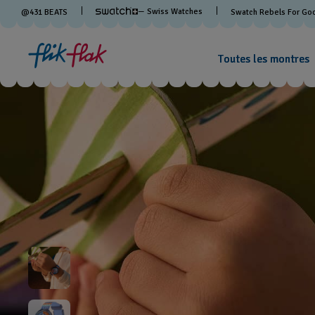
— Swiss Watches
@
431
BEATS
Swatch Rebels For Go
Toutes les montres