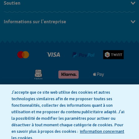
Soutien
DE
Nous contacter
IT
Informations sur l'entreprise
FAQ
FR
Presse
Livraison
Jobs
Retours
Conditions de vente
Renoncer au contrat
J’accepte que ce site web utilise des cookies et autres
Déclaration de confidentialité
technologies similaires afin de me proposer toutes ses
fonctionnalités, collecter des informations quant à son
utilisation et me proposer du contenu publicitaire adapté. J’ai
Déclaration concernant les cookies
la possibilité de modifier les paramètres pour activer ou
désactiver à tout moment chaque catégorie de cookies. Pour
en savoir plus à propos des cookies :
information concernant
Conditions d'utilisation
Mentions légales
les cookies.