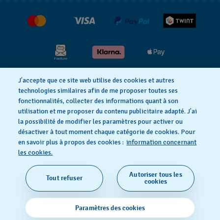
Jobs
Retours
Conditions de vente
Renoncer au contrat
J’accepte que ce site web utilise des cookies et autres
Déclaration de confidentialité
technologies similaires afin de me proposer toutes ses
fonctionnalités, collecter des informations quant à son
utilisation et me proposer du contenu publicitaire adapté. J’ai
Déclaration concernant les cookies
la possibilité de modifier les paramètres pour activer ou
désactiver à tout moment chaque catégorie de cookies. Pour
en savoir plus à propos des cookies :
information concernant
Conditions d'utilisation
Mentions légales
les cookies.
Autoriser tous les
Tout refuser
SWISS MADE
cookies
© 2026 FLIK FLAK, UNE DIVISION DE SWATCH SA. TOUS
Paramètres des cookies
DROITS RÉSERVÉS: MONTRES SUISSES