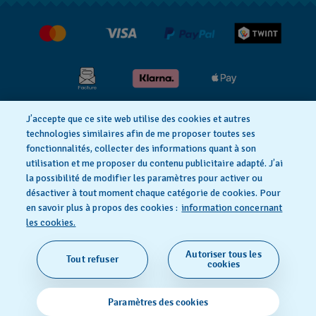
Jobs
Retours
Conditions de vente
Renoncer au contrat
J’accepte que ce site web utilise des cookies et autres
Déclaration de confidentialité
technologies similaires afin de me proposer toutes ses
fonctionnalités, collecter des informations quant à son
utilisation et me proposer du contenu publicitaire adapté. J’ai
Déclaration concernant les cookies
la possibilité de modifier les paramètres pour activer ou
désactiver à tout moment chaque catégorie de cookies. Pour
en savoir plus à propos des cookies :
information concernant
Conditions d'utilisation
Mentions légales
les cookies.
Autoriser tous les
Tout refuser
SWISS MADE
cookies
© 2026 FLIK FLAK, UNE DIVISION DE SWATCH SA. TOUS
Paramètres des cookies
DROITS RÉSERVÉS: MONTRES SUISSES