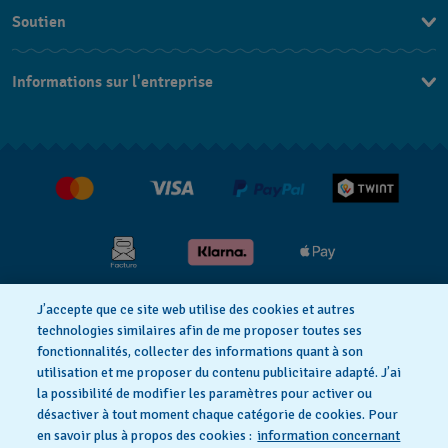
Soutien
DE
Nous contacter
IT
Informations sur l'entreprise
FAQ
FR
Presse
Livraison
Jobs
Retours
Conditions de vente
Renoncer au contrat
J’accepte que ce site web utilise des cookies et autres
Déclaration de confidentialité
technologies similaires afin de me proposer toutes ses
fonctionnalités, collecter des informations quant à son
utilisation et me proposer du contenu publicitaire adapté. J’ai
Déclaration concernant les cookies
la possibilité de modifier les paramètres pour activer ou
désactiver à tout moment chaque catégorie de cookies. Pour
en savoir plus à propos des cookies :
information concernant