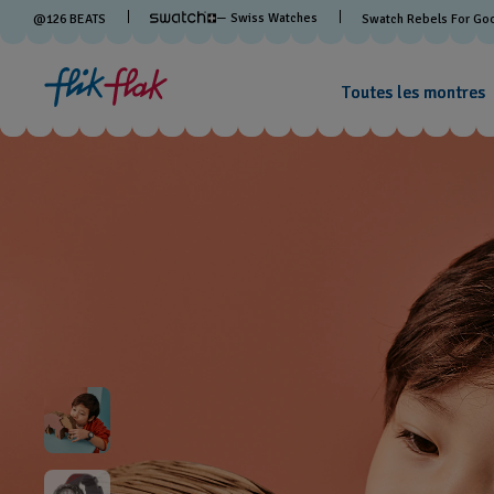
— Swiss Watches
@
126
BEATS
Swatch Rebels For Go
Toutes les montres