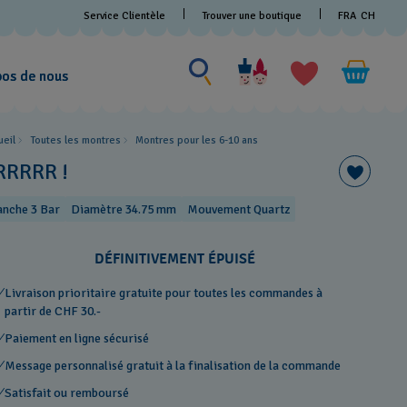
Service Clientèle
Trouver une boutique
FRA
CH
Chercher un produit
Chercher
un
pos de nous
produit
ueil
Toutes les montres
Montres pour les 6-10 ans
RRRRR !
anche 3 Bar
Diamètre 34.75 mm
Mouvement Quartz
DÉFINITIVEMENT ÉPUISÉ
Livraison prioritaire gratuite pour toutes les commandes à
partir de CHF 30.-
Paiement en ligne sécurisé
Message personnalisé gratuit à la finalisation de la commande
Satisfait ou remboursé