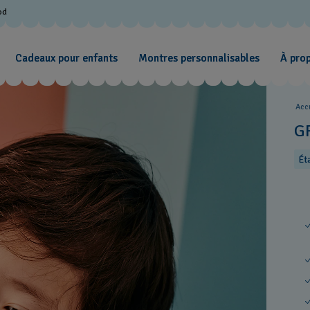
od
Cadeaux pour enfants
Montres personnalisables
À pro
Acc
G
Ét