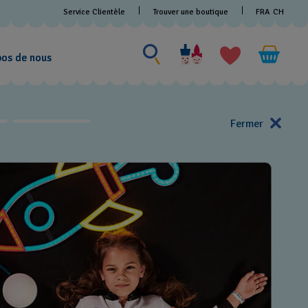
Service Clientèle
Trouver une boutique
FRA
CH
Chercher un produit
Chercher
un
pos de nous
produit
Fermer