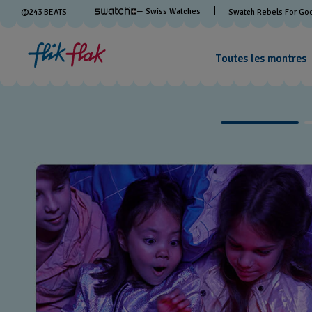
— Swiss Watches
@
243
BEATS
Swatch Rebels For Go
Toutes les montres