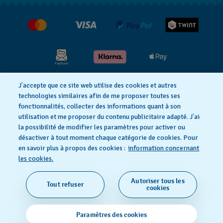
Jobs
Retours
Conditions de vente
Renoncer au contrat
J’accepte que ce site web utilise des cookies et autres
Déclaration de confidentialité
technologies similaires afin de me proposer toutes ses
fonctionnalités, collecter des informations quant à son
utilisation et me proposer du contenu publicitaire adapté. J’ai
Déclaration concernant les cookies
la possibilité de modifier les paramètres pour activer ou
désactiver à tout moment chaque catégorie de cookies. Pour
en savoir plus à propos des cookies :
information concernant
Conditions d'utilisation
Mentions légales
les cookies.
Autoriser tous les
Tout refuser
SWISS MADE
cookies
© 2026 FLIK FLAK, UNE DIVISION DE SWATCH SA. TOUS
Paramètres des cookies
DROITS RÉSERVÉS: MONTRES SUISSES