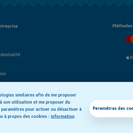
Méthodes
ntreprise
dentialité
tion
ologies similaires afin de me proposer
à son utilisation et me proposer du
SWISS MADE
Paramètres des co
es paramètres pour activer ou désactiver à
s à propos des cookies :
information
26 FLIK FLAK, UNE DIVISION DE SWATCH SA. TOUS DROITS RÉSERVÉS: MONTRES SU