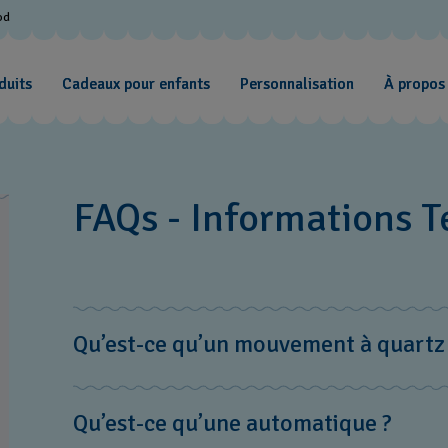
od
duits
Cadeaux pour enfants
Personnalisation
À propos
FAQs - Informations 
Technical
Information
Qu’est-ce qu’un mouvement à quartz
Une montre à quartz utilise l’oscillation du quartz pou
Qu’est-ce qu’une automatique ?
mouvement à quartz, sauf nos montres Automatic comm
propriété d’osciller à une fréquence précise lorsqu’il e