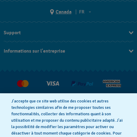
Canada
FR
EN
Support
FR
Nous contacter
Informations sur l'entreprise
FAQ
Espace presse
Livraisons Et Retours
Nous rejoindre
J’accepte que ce site web utilise des cookies et autres
technologies similaires afin de me proposer toutes ses
fonctionnalités, collecter des informations quant à son
utilisation et me proposer du contenu publicitaire adapté. J’ai
Déclaration de confidentialité
la possibilité de modifier les paramètres pour activer ou
désactiver à tout moment chaque catégorie de cookies. Pour