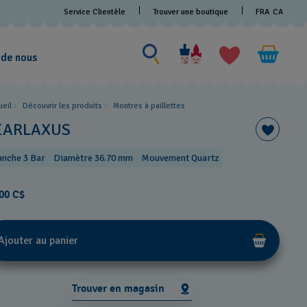
Service Clientèle
Trouver une boutique
FRA
CA
Rechercher un produit
Rechercher
un
 de nous
produit
ueil
Découvrir les produits
Montres à paillettes
EARLAXUS
anche 3 Bar
Diamètre 36.70 mm
Mouvement Quartz
00 C$
Ajouter au panier
Trouver en magasin