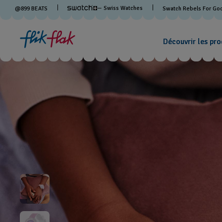
— Swiss Watches
@
899
BEATS
Swatch Rebels For Go
Découvrir les pro