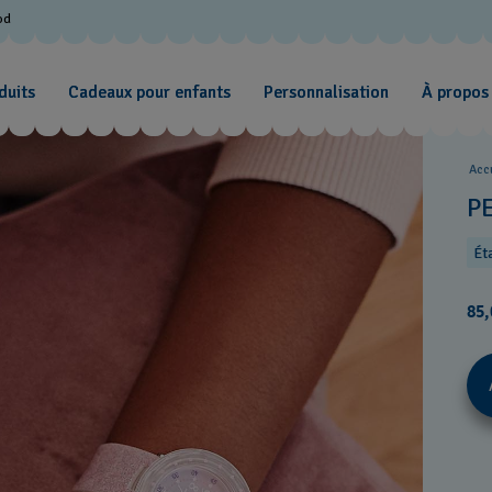
od
duits
Cadeaux pour enfants
Personnalisation
À propos
Acc
P
Ét
85,