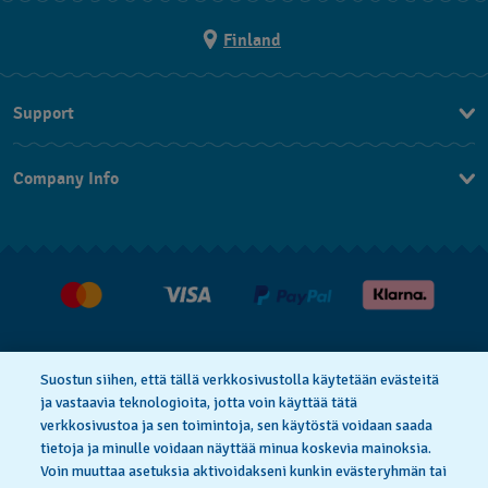
Finland
Support
Ota Yhteyttä
Company Info
UKK
Press
Toimitus
Jobs
Palautukset
Myyntiehdot
Withdraw from contract
Suostun siihen, että tällä verkkosivustolla käytetään evästeitä
ja vastaavia teknologioita, jotta voin käyttää tätä
verkkosivustoa ja sen toimintoja, sen käytöstä voidaan saada
Privacy Policy
Cookie Notice
tietoja ja minulle voidaan näyttää minua koskevia mainoksia.
Voin muuttaa asetuksia aktivoidakseni kunkin evästeryhmän tai