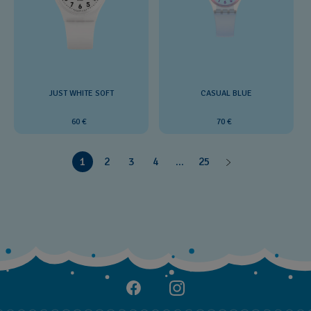
JUST WHITE SOFT
CASUAL BLUE
60 €
70 €
1
2
3
4
...
25