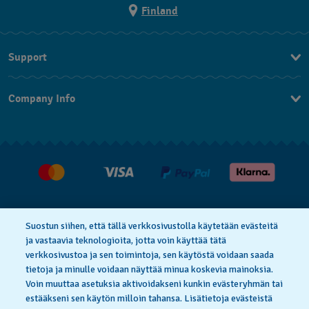
Finland
Support
Ota Yhteyttä
Company Info
UKK
Press
Toimitus
Jobs
Palautukset
Myyntiehdot
Withdraw from contract
Suostun siihen, että tällä verkkosivustolla käytetään evästeitä
ja vastaavia teknologioita, jotta voin käyttää tätä
verkkosivustoa ja sen toimintoja, sen käytöstä voidaan saada
Privacy Policy
Cookie Notice
tietoja ja minulle voidaan näyttää minua koskevia mainoksia.
Voin muuttaa asetuksia aktivoidakseni kunkin evästeryhmän tai
estääkseni sen käytön milloin tahansa. Lisätietoja evästeistä