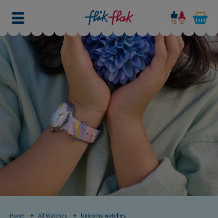
Home
All Watches
Unicorns ​watches