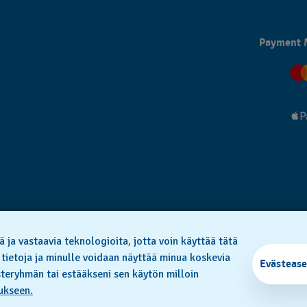
Payment 
ä ja vastaavia teknologioita, jotta voin käyttää tätä
SWISS MADE
 tietoja ja minulle voidaan näyttää minua koskevia
Evästease
teryhmän tai estääkseni sen käytön milloin
 2026 FLIK FLAK, A DIVISION OF SWATCH LTD. ALL RIGHTS RESERVED: SWISS WATCH
ukseen.