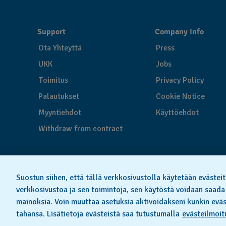
Support
Company Info
Ota Yhteyttä
Press
UKK
Jobs
Toimitus
Privacy Policy
Palautukset
Cookie Notice
Myyntiehdot
Käyttöehdot
Withdraw from contract
Suostun siihen, että tällä verkkosivustolla käytetään evästeit
verkkosivustoa ja sen toimintoja, sen käytöstä voidaan saada
mainoksia. Voin muuttaa asetuksia aktivoidakseni kunkin eväs
©
tahansa. Lisätietoja evästeistä saa tutustumalla
evästeilmoit