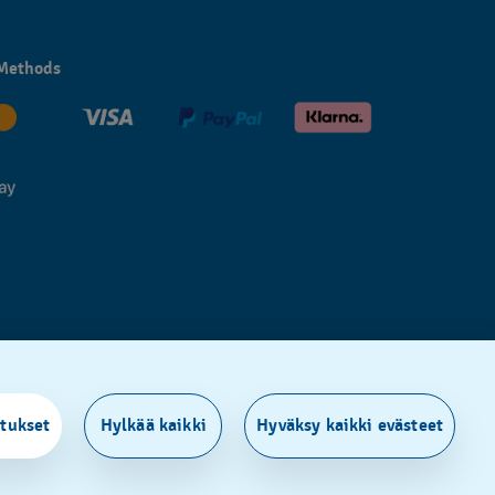
Methods
tukset
Hylkää kaikki
Hyväksy kaikki evästeet
ES