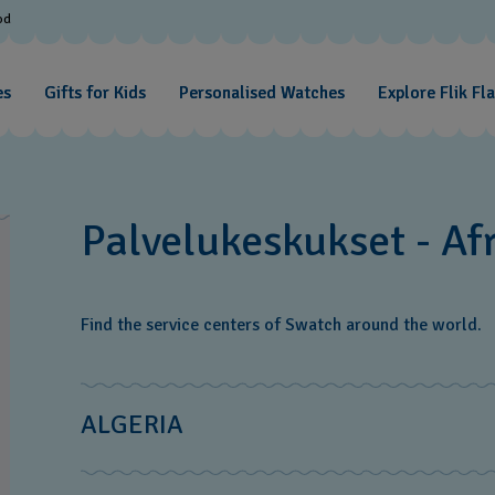
od
es
Gifts for Kids
Personalised Watches
Explore Flik Fl
Palvelukeskukset - Af
Find the service centers of Swatch around the world.
ALGERIA
MS Diffusion S.à.r.l.‎