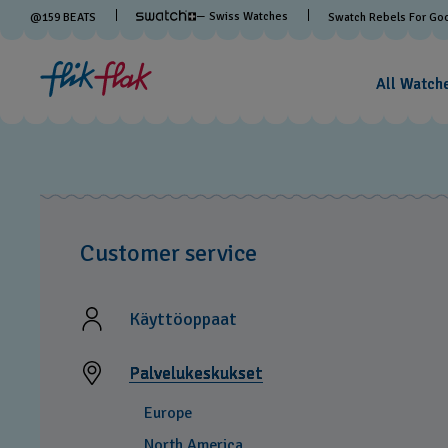
— Swiss Watches
@
159
BEATS
Swatch Rebels For Go
All Watch
Customer service
Käyttöoppaat
Palvelukeskukset
Europe
North America