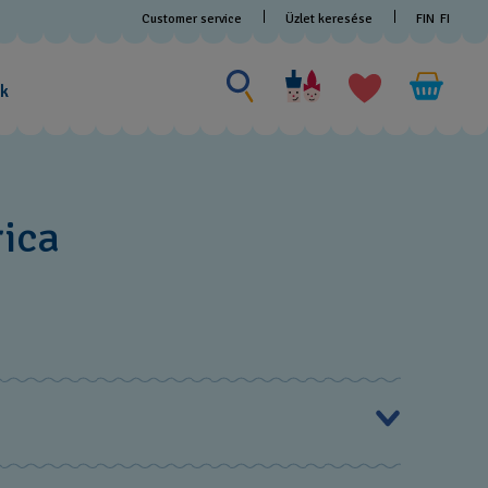
Customer service
Üzlet keresése
FIN
FI
Search for something
Search
for
ak
something
rica