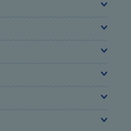
tage No. 13‎
7430, Surulere‎