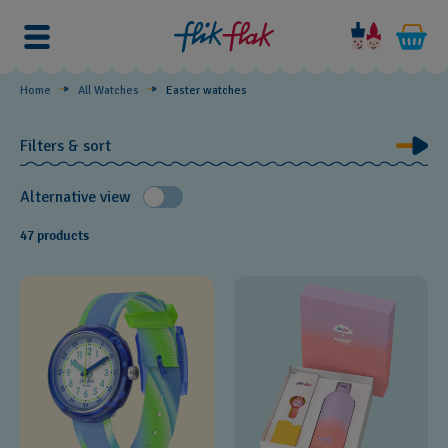
Easter
watches
Home
All Watches
Easter watches
Filters & sort
Alternative view
47 products