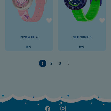
PICK A BOW
NEONBRICK
48 €
60 €
1
2
3