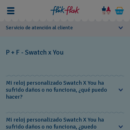
Servicio de atención al cliente
Manuales de usuario
P + F - Swatch x You
Centros de servicios
P + F
Mi reloj personalizado Swatch X You ha
Colecciones
sufrido daños o no funciona, ¿qué puedo
hacer?
Compras
Post venta
Puedes llevar tu reloj a una tienda de Swatch o enviarlo
Mi reloj personalizado Swatch X You ha
Preguntas Técnicas
directamente a un centro de servicio con una copia del
sufrido daños o no funciona, ¿puedo
Swatch Pay
albarán.