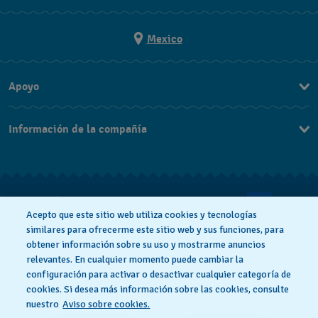
Mexico
Apoyo
Contacto
Información de la compañía
Preguntas Frecuentes
Prensa
Entregas y Devoluciones
Empleo
Condiciones De Venta
Acepto que este sitio web utiliza cookies y tecnologías
Facturación
similares para ofrecerme este sitio web y sus funciones, para
obtener información sobre su uso y mostrarme anuncios
Política De Privacidad
Cookie notice
relevantes. En cualquier momento puede cambiar la
configuración para activar o desactivar cualquier categoría de
cookies. Si desea más información sobre las cookies, consulte
Condiciones De Uso
nuestro
Aviso sobre cookies.