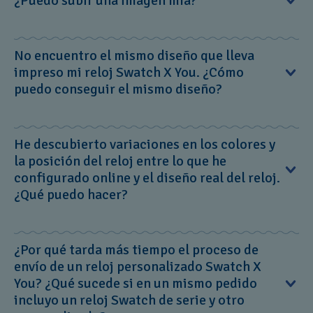
¿Puedo subir una imagen mía?
personalizados Swatch X You.
regalo.
Llámanos:
01 (55) 4144 9645
Envianos un correo:
connect@swatch.mx
No, no puedes subir tu propio diseño.
No encuentro el mismo diseño que lleva
impreso mi reloj Swatch X You. ¿Cómo
puedo conseguir el mismo diseño?
¿Nos hemos dejado algo?
El concepto de Swatch X You incluye una disponibilidad
He descubierto variaciones en los colores y
limitada de los diseños, que se actualizan periódicamente.
la posición del reloj entre lo que he
Si ya no está disponible la ilustración de tu diseño no
configurado online y el diseño real del reloj.
podrás usarla para diseñar otro reloj. Los diseños
¿Qué puedo hacer?
descatalogados solamente pueden reproducirse en los
casos en los que se aplique la garantía.
Cada dispositivo utiliza diferentes resoluciones de
¿Por qué tarda más tiempo el proceso de
pantalla, de manera que puede darse el caso de que existan
envío de un reloj personalizado Swatch X
ligeras variaciones en los colores o el diseño entre el
You? ¿Qué sucede si en un mismo pedido
configurador online y el reloj que has recibido.
incluyo un reloj Swatch de serie y otro
Consideramos que estas ligeras variaciones son un