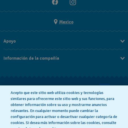
Mexico
Apoyo
Contacto
Información de la compañía
Preguntas Frecuentes
Prensa
Entregas y Devoluciones
Empleo
Condiciones De Venta
Acepto que este sitio web utiliza cookies y tecnologías
Facturación
similares para ofrecerme este sitio web y sus funciones, para
obtener información sobre su uso y mostrarme anuncios
Política De Privacidad
Cookie notice
relevantes. En cualquier momento puede cambiar la
configuración para activar o desactivar cualquier categoría de
cookies. Si desea más información sobre las cookies, consulte
Condiciones De Uso