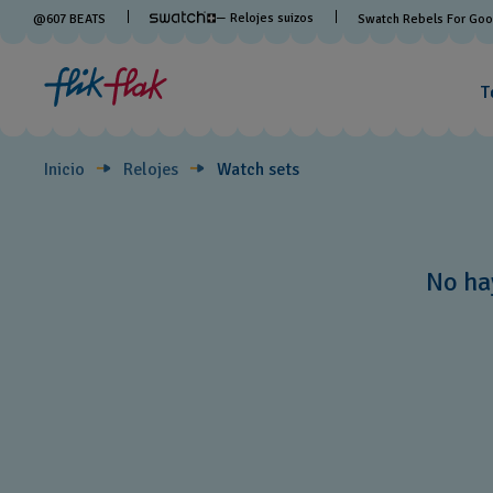
Watch
— Relojes suizos
@
607
BEATS
Swatch Rebels For Go
sets
T
Inicio
Relojes
Watch sets
No ha