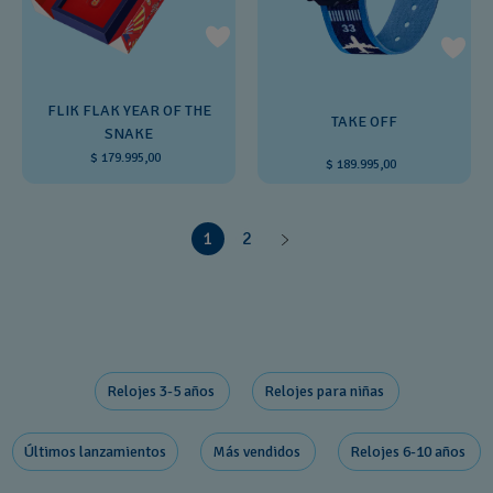
FLIK FLAK YEAR OF THE
TAKE OFF
SNAKE
$ 179.995,00
$ 189.995,00
1
2
Relojes 3-5 años ​
Relojes para niñas
Últimos lanzamientos
Más vendidos
Relojes 6-10 años ​