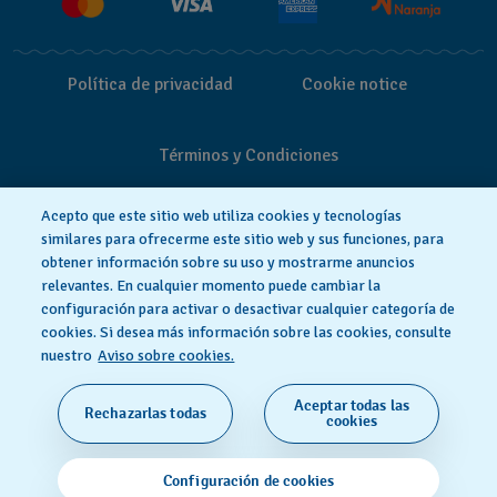
Política de privacidad
Cookie notice
Términos y Condiciones
Acepto que este sitio web utiliza cookies y tecnologías
similares para ofrecerme este sitio web y sus funciones, para
obtener información sobre su uso y mostrarme anuncios
relevantes. En cualquier momento puede cambiar la
configuración para activar o desactivar cualquier categoría de
cookies. Si desea más información sobre las cookies, consulte
nuestro
Aviso sobre cookies.
Aceptar todas las
Rechazarlas todas
HECHO EN SUIZA
cookies
© 2026 Flik Flak, una división de Swatch Ltd. Todos
Configuración de cookies
los derechos reservados.‎