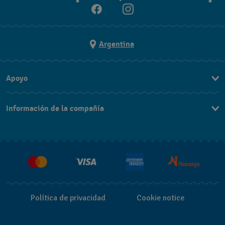
Argentina
Apoyo
Contacto
Información de la compañía
Preguntas Frecuentes
Press
Entregas y Devoluciones
Empleo
Niño
Niña
Unisex
Política de privacidad
Cookie notice
¿No ves muchos relojes? ¡Prueba seleccionando más opciones!