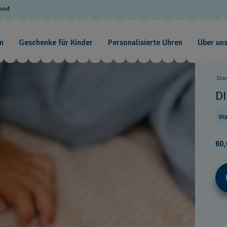
Good
n
Geschenke für Kinder
Personalisierte Uhren
Über un
Sta
D
Wa
60,