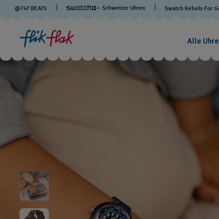
— Schweizer Uhren
@
747
BEATS
Swatch Rebels For 
Alle Uhre