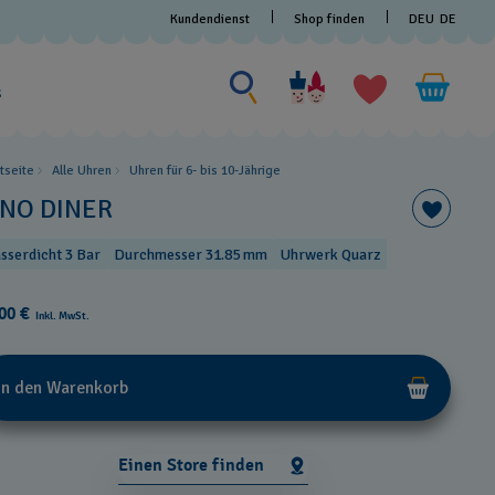
Kundendienst
Shop finden
DEU
DE
Nach etwas suchen
Nach
etwas
s
suchen
rtseite
Alle Uhren
Uhren für 6- bis 10-Jährige
INO DINER
sserdicht 3 Bar
Durchmesser 31.85 mm
Uhrwerk Quarz
00 €
Inkl. MwSt.
In den Warenkorb
Einen Store finden