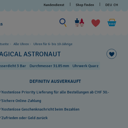
Kundendienst
Shop finden
DEU
CH
Nach etwas suchen
Nach
etwas
ns
suchen
rtseite
Alle Uhren
Uhren für 6- bis 10-Jährige
AGICAL ASTRONAUT
sserdicht 3 Bar
Durchmesser 31.85 mm
Uhrwerk Quarz
DEFINITIV AUSVERKAUFT
Kostenlose Priority Lieferung für alle Bestellungen ab CHF 30.-
Sichere Online-Zahlung
Kostenlose Geschenknachricht beim Bezahlen
Zufrieden oder Geld zurück