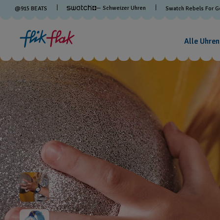
— Schweizer Uhren
@
915
BEATS
Swatch Rebels For 
Alle Uhren