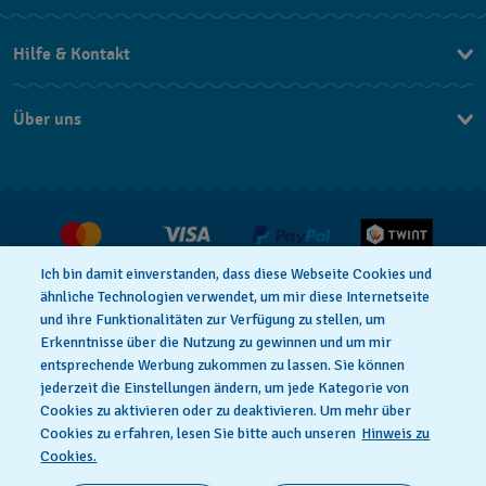
EN
Hilfe & Kontakt
DE
Kontakt Online Shop
IT
Über uns
FAQ
FR
Press
Lieferung
Jobs
Rückgaberecht
Verkaufs- und Lieferbedingungen
Ich bin damit einverstanden, dass diese Webseite Cookies und
Vertrag widerrufen
ähnliche Technologien verwendet, um mir diese Internetseite
und ihre Funktionalitäten zur Verfügung zu stellen, um
Erkenntnisse über die Nutzung zu gewinnen und um mir
entsprechende Werbung zukommen zu lassen. Sie können
Datenschutzerklärung
Cookies Hinweis
jederzeit die Einstellungen ändern, um jede Kategorie von
Cookies zu aktivieren oder zu deaktivieren. Um mehr über
Cookies zu erfahren, lesen Sie bitte auch unseren
Hinweis zu
Nutzungsbedingungen
Impressum
Cookies.