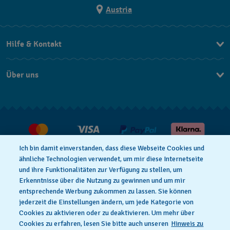
Austria
Hilfe & Kontakt
Kontakt
Über uns
FAQ
Press
Lieferung
Jobs
Rückgaberecht
Verkaufs- & Lieferbedingungen
Ich bin damit einverstanden, dass diese Webseite Cookies und
Vertrag widerrufen
ähnliche Technologien verwendet, um mir diese Internetseite
und ihre Funktionalitäten zur Verfügung zu stellen, um
Erkenntnisse über die Nutzung zu gewinnen und um mir
entsprechende Werbung zukommen zu lassen. Sie können
Datenschutzbedingungen
Hinweis Zu Cookies
jederzeit die Einstellungen ändern, um jede Kategorie von
Cookies zu aktivieren oder zu deaktivieren. Um mehr über
Cookies zu erfahren, lesen Sie bitte auch unseren
Hinweis zu