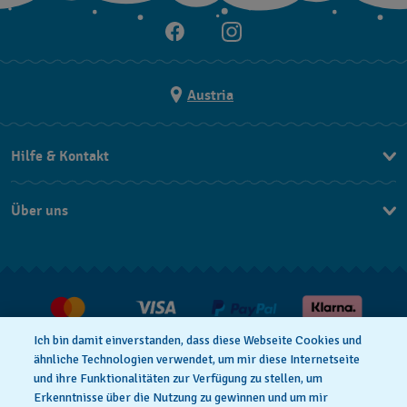
Austria
Hilfe & Kontakt
Kontakt
Über uns
FAQ
Press
Lieferung
Jobs
Rückgaberecht
Verkaufs- & Lieferbedingungen
Ich bin damit einverstanden, dass diese Webseite Cookies und
Vertrag widerrufen
ähnliche Technologien verwendet, um mir diese Internetseite
und ihre Funktionalitäten zur Verfügung zu stellen, um
Erkenntnisse über die Nutzung zu gewinnen und um mir