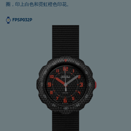
圈，印上白色和霓虹橙色印花。
FPSP032P