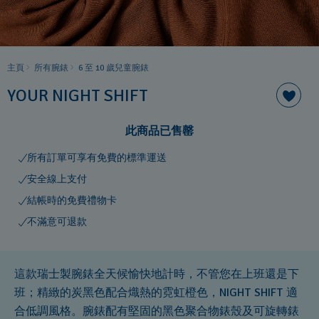
主頁
所有腕錶
6 至 10 歲兒童腕錶
YOUR NIGHT SHIFT
此商品已售罄
所有訂單可享有免費的標準運送
安全線上支付
結帳時的免費禮物卡
不滿意可退款
這款瑞士製腕錶全天候愉快地計時，不管您在上班還是下
班；精緻的炭黑色配合熾熱的霓虹橙色，NIGHT SHIFT 適
合低調風格。腕錶配有堅固的黑色聚合物錶殼及可旋轉錶