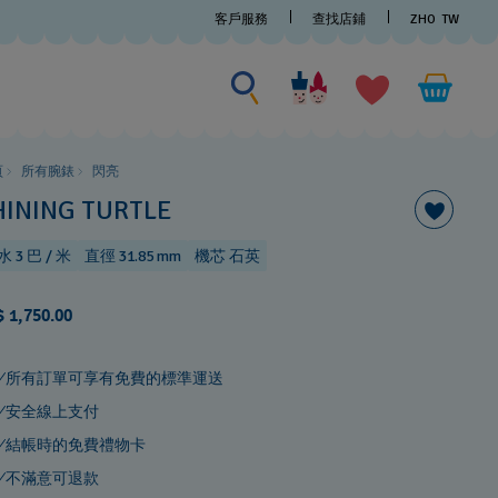
客戶服務
查找店鋪
ZHO
TW
尋找商品
尋
找
商
品
頁
所有腕錶
閃亮
HINING TURTLE
 3 巴 / 米
直徑 31.85 mm
機芯 石英
 1,750.00
所有訂單可享有免費的標準運送
安全線上支付
結帳時的免費禮物卡
不滿意可退款