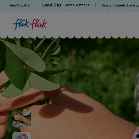
— Swiss Watches
@
473
BEATS
Swatch Rebels For Go