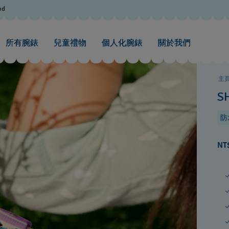
od
所有腕錶
兒童禮物
個人化腕錶
關於我們
主
S
防水
NT$